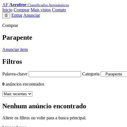
AF
Aerofree
Classificados Aeronáuticos
Inicio
Comprar
Mais vistos
Contato
Entrar
Anunciar
☰
Comprar
Parapente
Anunciar item
Filtros
Palavra-chave
Categoria
0
anúncios encontrados
Nenhum anúncio encontrado
Altere os filtros ou volte para a busca principal.