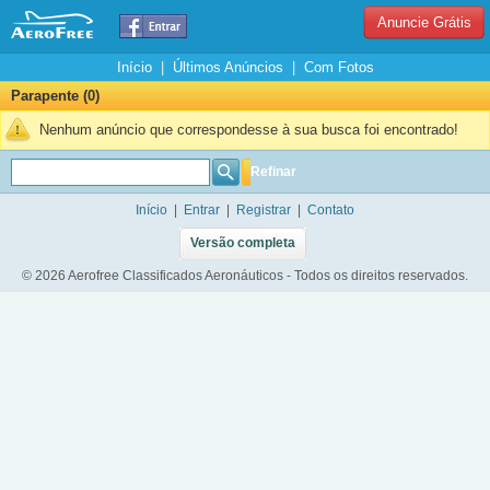
Anuncie Grátis
Início
|
Últimos Anúncios
|
Com Fotos
Parapente (0)
Nenhum anúncio que correspondesse à sua busca foi encontrado!
Refinar
Início
|
Entrar
|
Registrar
|
Contato
Versão completa
© 2026 Aerofree Classificados Aeronáuticos - Todos os direitos reservados.