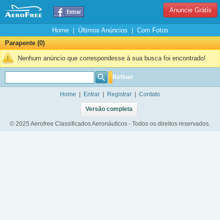
Anuncie Grátis
Home
|
Últimos Anúncios
|
Com Fotos
Parapente (0)
Nenhum anúncio que correspondesse à sua busca foi encontrado!
Refinar
Home
|
Entrar
|
Registrar
|
Contato
Versão completa
© 2025 Aerofree Classificados Aeronáuticos - Todos os direitos reservados.