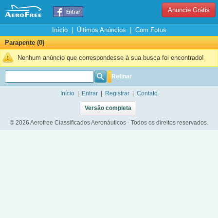
Anuncie Grátis
Início
|
Últimos Anúncios
|
Com Fotos
Parapente (0)
Nenhum anúncio que correspondesse à sua busca foi encontrado!
Refinar
Início
|
Entrar
|
Registrar
|
Contato
Versão completa
© 2026 Aerofree Classificados Aeronáuticos - Todos os direitos reservados.