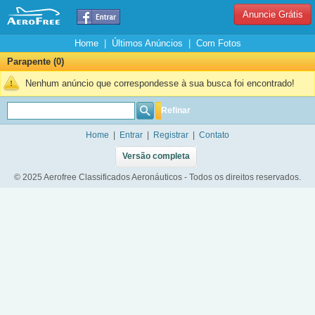
Anuncie Grátis
Home
|
Últimos Anúncios
|
Com Fotos
Parapente (0)
Nenhum anúncio que correspondesse à sua busca foi encontrado!
Refinar
Home
|
Entrar
|
Registrar
|
Contato
Versão completa
© 2025 Aerofree Classificados Aeronáuticos - Todos os direitos reservados.