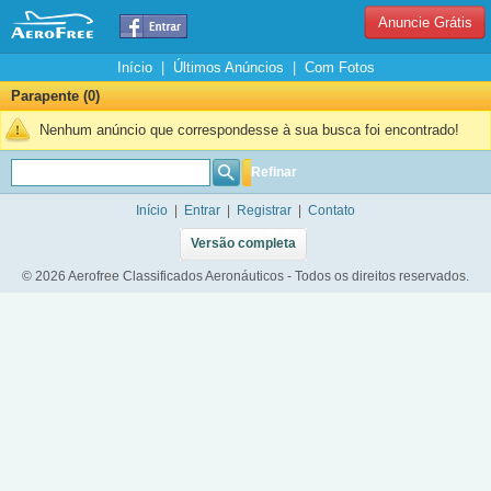
Anuncie Grátis
Início
|
Últimos Anúncios
|
Com Fotos
Parapente (0)
Nenhum anúncio que correspondesse à sua busca foi encontrado!
Refinar
Início
|
Entrar
|
Registrar
|
Contato
Versão completa
© 2026 Aerofree Classificados Aeronáuticos - Todos os direitos reservados.