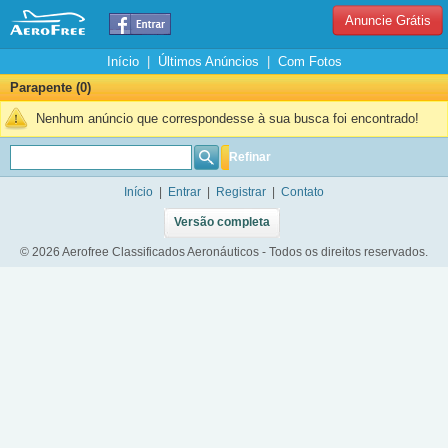
Anuncie Grátis
Início
|
Últimos Anúncios
|
Com Fotos
Parapente (0)
Nenhum anúncio que correspondesse à sua busca foi encontrado!
Refinar
Início
|
Entrar
|
Registrar
|
Contato
Versão completa
© 2026 Aerofree Classificados Aeronáuticos - Todos os direitos reservados.