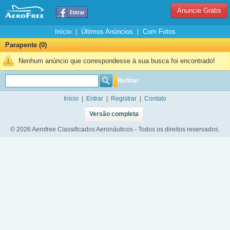
Anuncie Grátis
Início
|
Últimos Anúncios
|
Com Fotos
Parapente (0)
Nenhum anúncio que correspondesse à sua busca foi encontrado!
Refinar
Início
|
Entrar
|
Registrar
|
Contato
Versão completa
© 2026 Aerofree Classificados Aeronáuticos - Todos os direitos reservados.