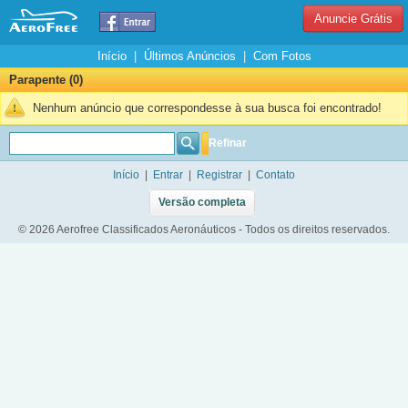
Anuncie Grátis
Início
|
Últimos Anúncios
|
Com Fotos
Parapente (0)
Nenhum anúncio que correspondesse à sua busca foi encontrado!
Refinar
Início
|
Entrar
|
Registrar
|
Contato
Versão completa
© 2026 Aerofree Classificados Aeronáuticos - Todos os direitos reservados.