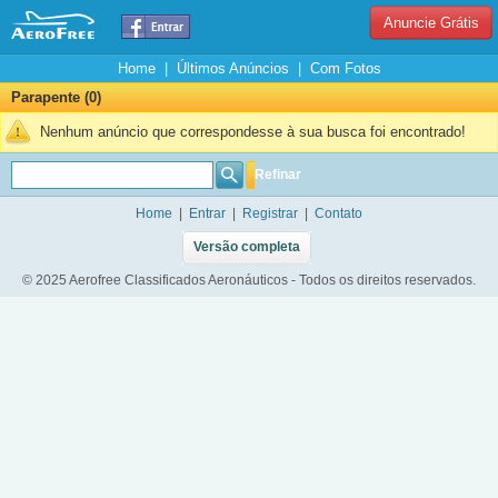
Anuncie Grátis
Home
|
Últimos Anúncios
|
Com Fotos
Parapente (0)
Nenhum anúncio que correspondesse à sua busca foi encontrado!
Refinar
Home
|
Entrar
|
Registrar
|
Contato
Versão completa
© 2025 Aerofree Classificados Aeronáuticos - Todos os direitos reservados.