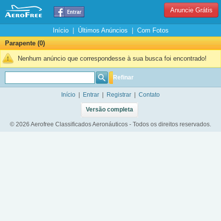
Anuncie Grátis
Início
|
Últimos Anúncios
|
Com Fotos
Parapente (0)
Nenhum anúncio que correspondesse à sua busca foi encontrado!
Refinar
Início
|
Entrar
|
Registrar
|
Contato
Versão completa
© 2026 Aerofree Classificados Aeronáuticos - Todos os direitos reservados.