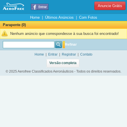
Anuncie Grátis
Home
|
Últimos Anúncios
|
Com Fotos
Parapente (0)
Nenhum anúncio que correspondesse à sua busca foi encontrado!
Refinar
Home
|
Entrar
|
Registrar
|
Contato
Versão completa
© 2025 Aerofree Classificados Aeronáuticos - Todos os direitos reservados.