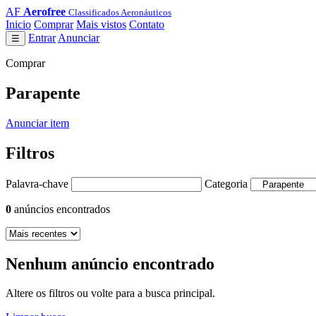
AF
Aerofree
Classificados Aeronáuticos
Inicio
Comprar
Mais vistos
Contato
Entrar
Anunciar
☰
Comprar
Parapente
Anunciar item
Filtros
Palavra-chave
Categoria
0
anúncios encontrados
Nenhum anúncio encontrado
Altere os filtros ou volte para a busca principal.