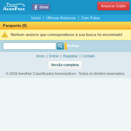
Anuncie Grátis
Início
|
Últimos Anúncios
|
Com Fotos
Parapente (0)
Nenhum anúncio que correspondesse à sua busca foi encontrado!
Refinar
Início
|
Entrar
|
Registrar
|
Contato
Versão completa
© 2026 Aerofree Classificados Aeronáuticos - Todos os direitos reservados.