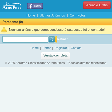
Anuncie Grátis
Home
|
Últimos Anúncios
|
Com Fotos
Parapente (0)
Nenhum anúncio que correspondesse à sua busca foi encontrado!
Refinar
Home
|
Entrar
|
Registrar
|
Contato
Versão completa
© 2025 Aerofree Classificados Aeronáuticos - Todos os direitos reservados.