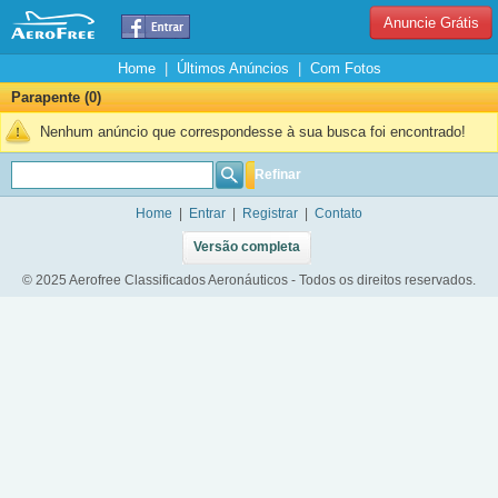
Anuncie Grátis
Home
|
Últimos Anúncios
|
Com Fotos
Parapente (0)
Nenhum anúncio que correspondesse à sua busca foi encontrado!
Refinar
Home
|
Entrar
|
Registrar
|
Contato
Versão completa
© 2025 Aerofree Classificados Aeronáuticos - Todos os direitos reservados.