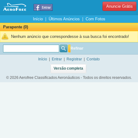
Anuncie Grátis
Início
|
Últimos Anúncios
|
Com Fotos
Parapente (0)
Nenhum anúncio que correspondesse à sua busca foi encontrado!
Refinar
Início
|
Entrar
|
Registrar
|
Contato
Versão completa
© 2026 Aerofree Classificados Aeronáuticos - Todos os direitos reservados.