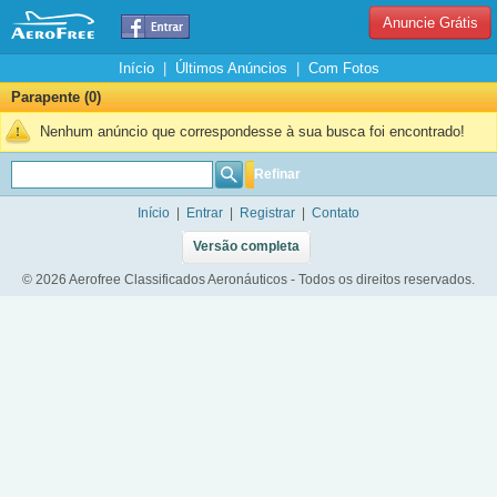
Anuncie Grátis
Início
|
Últimos Anúncios
|
Com Fotos
Parapente (0)
Nenhum anúncio que correspondesse à sua busca foi encontrado!
Refinar
Início
|
Entrar
|
Registrar
|
Contato
Versão completa
© 2026 Aerofree Classificados Aeronáuticos - Todos os direitos reservados.