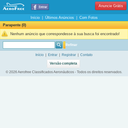
Anuncie Grátis
Início
|
Últimos Anúncios
|
Com Fotos
Parapente (0)
Nenhum anúncio que correspondesse à sua busca foi encontrado!
Refinar
Início
|
Entrar
|
Registrar
|
Contato
Versão completa
© 2026 Aerofree Classificados Aeronáuticos - Todos os direitos reservados.