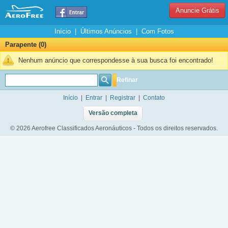
Anuncie Grátis
Início
|
Últimos Anúncios
|
Com Fotos
Parapente (0)
Nenhum anúncio que correspondesse à sua busca foi encontrado!
Refinar
Início
|
Entrar
|
Registrar
|
Contato
Versão completa
© 2026 Aerofree Classificados Aeronáuticos - Todos os direitos reservados.