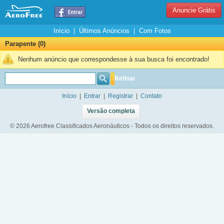
Anuncie Grátis
Início
|
Últimos Anúncios
|
Com Fotos
Parapente (0)
Nenhum anúncio que correspondesse à sua busca foi encontrado!
Refinar
Início
|
Entrar
|
Registrar
|
Contato
Versão completa
© 2026 Aerofree Classificados Aeronáuticos - Todos os direitos reservados.