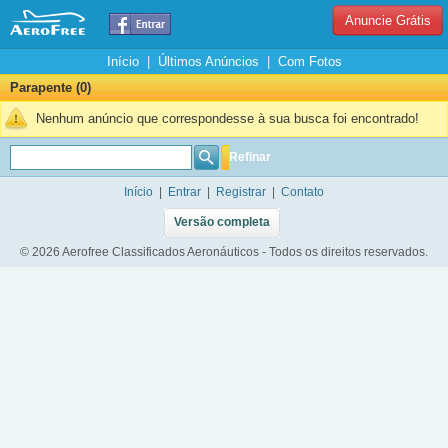
Anuncie Grátis
Início
|
Últimos Anúncios
|
Com Fotos
Parapente (0)
Nenhum anúncio que correspondesse à sua busca foi encontrado!
Refinar
Início
|
Entrar
|
Registrar
|
Contato
Versão completa
© 2026 Aerofree Classificados Aeronáuticos - Todos os direitos reservados.