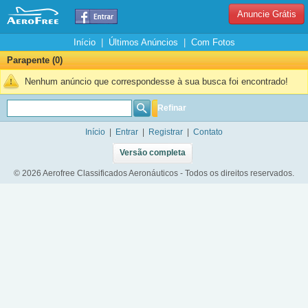
Anuncie Grátis
Início
|
Últimos Anúncios
|
Com Fotos
Parapente (0)
Nenhum anúncio que correspondesse à sua busca foi encontrado!
Refinar
Início
|
Entrar
|
Registrar
|
Contato
Versão completa
© 2026 Aerofree Classificados Aeronáuticos - Todos os direitos reservados.