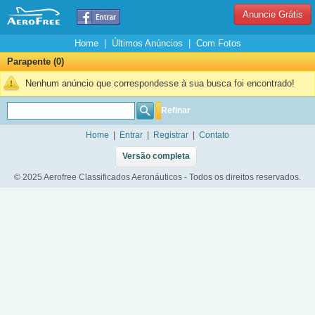
Anuncie Grátis
Home
|
Últimos Anúncios
|
Com Fotos
Parapente (0)
Nenhum anúncio que correspondesse à sua busca foi encontrado!
Refinar
Home
|
Entrar
|
Registrar
|
Contato
Versão completa
© 2025 Aerofree Classificados Aeronáuticos - Todos os direitos reservados.