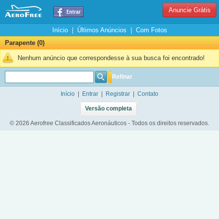
Anuncie Grátis
Início
|
Últimos Anúncios
|
Com Fotos
Parapente (0)
Nenhum anúncio que correspondesse à sua busca foi encontrado!
Refinar
Início
|
Entrar
|
Registrar
|
Contato
Versão completa
© 2026 Aerofree Classificados Aeronáuticos - Todos os direitos reservados.