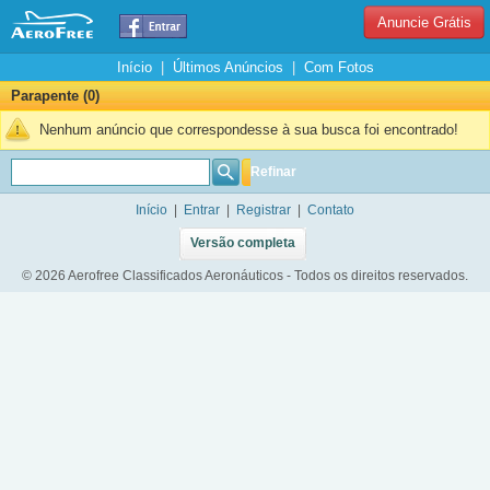
Anuncie Grátis
Início
|
Últimos Anúncios
|
Com Fotos
Parapente (0)
Nenhum anúncio que correspondesse à sua busca foi encontrado!
Refinar
Início
|
Entrar
|
Registrar
|
Contato
Versão completa
© 2026 Aerofree Classificados Aeronáuticos - Todos os direitos reservados.