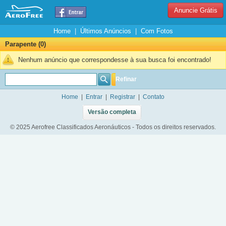
Anuncie Grátis
Home
|
Últimos Anúncios
|
Com Fotos
Parapente (0)
Nenhum anúncio que correspondesse à sua busca foi encontrado!
Refinar
Home
|
Entrar
|
Registrar
|
Contato
Versão completa
© 2025 Aerofree Classificados Aeronáuticos - Todos os direitos reservados.