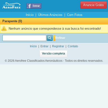
Anuncie Grátis
Início
|
Últimos Anúncios
|
Com Fotos
Parapente (0)
Nenhum anúncio que correspondesse à sua busca foi encontrado!
Refinar
Início
|
Entrar
|
Registrar
|
Contato
Versão completa
© 2026 Aerofree Classificados Aeronáuticos - Todos os direitos reservados.