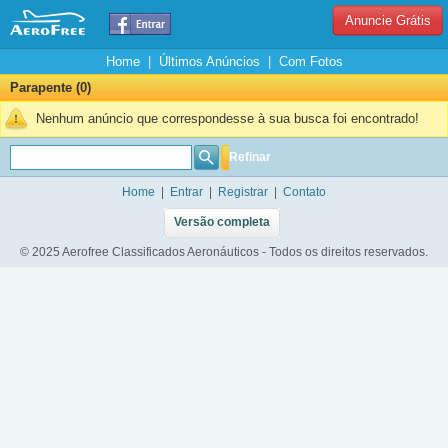
Anuncie Grátis
Home
|
Últimos Anúncios
|
Com Fotos
Parapente (0)
Nenhum anúncio que correspondesse à sua busca foi encontrado!
Refinar
Home
|
Entrar
|
Registrar
|
Contato
Versão completa
© 2025 Aerofree Classificados Aeronáuticos - Todos os direitos reservados.