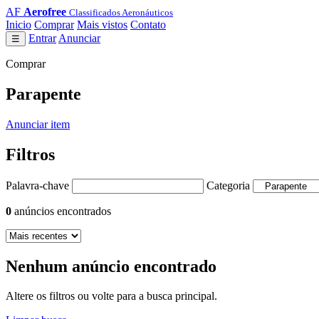
AF
Aerofree
Classificados Aeronáuticos
Inicio
Comprar
Mais vistos
Contato
Entrar
Anunciar
☰
Comprar
Parapente
Anunciar item
Filtros
Palavra-chave
Categoria
0
anúncios encontrados
Nenhum anúncio encontrado
Altere os filtros ou volte para a busca principal.