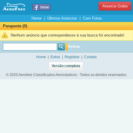
Anuncie Grátis
Home
|
Últimos Anúncios
|
Com Fotos
Parapente (0)
Nenhum anúncio que correspondesse à sua busca foi encontrado!
Refinar
Home
|
Entrar
|
Registrar
|
Contato
Versão completa
© 2025 Aerofree Classificados Aeronáuticos - Todos os direitos reservados.