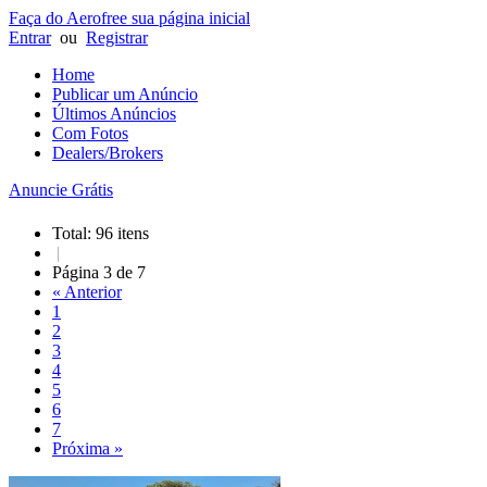
Faça do Aerofree sua página inicial
Entrar
ou
Registrar
Home
Publicar um Anúncio
Últimos Anúncios
Com Fotos
Dealers/Brokers
Anuncie Grátis
Total: 96 itens
|
Página 3 de 7
« Anterior
1
2
3
4
5
6
7
Próxima »