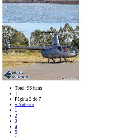
Total: 96 itens
|
Página 3 de 7
« Anterior
1
2
3
4
5