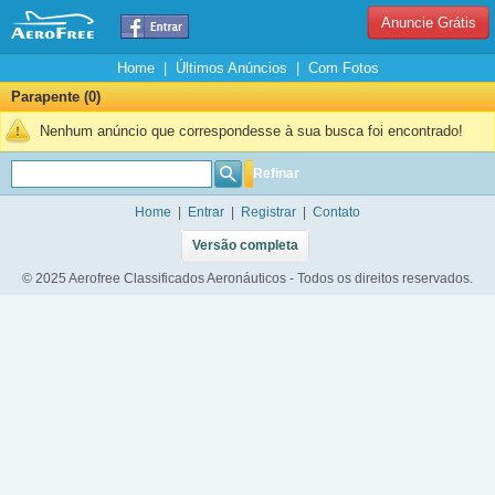
Anuncie Grátis
Home
|
Últimos Anúncios
|
Com Fotos
Parapente (0)
Nenhum anúncio que correspondesse à sua busca foi encontrado!
Refinar
Home
|
Entrar
|
Registrar
|
Contato
Versão completa
© 2025 Aerofree Classificados Aeronáuticos - Todos os direitos reservados.