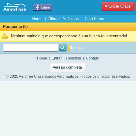
Anuncie Grátis
Home
|
Últimos Anúncios
|
Com Fotos
Parapente (0)
Nenhum anúncio que correspondesse à sua busca foi encontrado!
Refinar
Home
|
Entrar
|
Registrar
|
Contato
Versão completa
© 2025 Aerofree Classificados Aeronáuticos - Todos os direitos reservados.