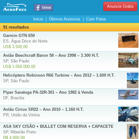
Anuncie Grátis
Início
|
Últimos Anúncios
|
Com Fotos
91 resultados
Garmin GTN 650
ES, Água Doce do Norte
US$ 3.500,00
Avião Beechcraft Baron 58 – Ano 1998 – 3.300 H.T.
SP, São Paulo
US$ 1.050.000,00
Helicóptero Robinson R66 Turbine – Ano 2012 – 1.600 H.T.
SP, São Paulo
Piper Saratoga PA-32R-301 – Ano 1982 à Venda
DF, Brasília
Avião Cirrus SR22 – Ano 2010 – 1.160 H.T.
PR, União da Vitória
ASA SKY CISÃO + BULLET COM RESERVA + CAPACETE
SP, Ribeirão Preto
R$ 4.000,00