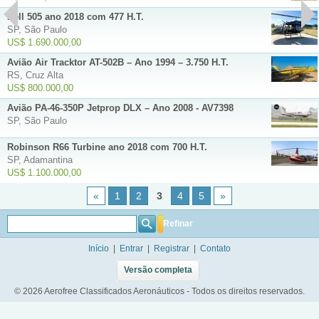
Bell 505 ano 2018 com 477 H.T.
SP, São Paulo
US$ 1.690.000,00
Avião Air Tracktor AT-502B – Ano 1994 – 3.750 H.T.
RS, Cruz Alta
US$ 800.000,00
Avião PA-46-350P Jetprop DLX – Ano 2008 - AV7398
SP, São Paulo
Robinson R66 Turbine ano 2018 com 700 H.T.
SP, Adamantina
US$ 1.100.000,00
«
1
2
3
4
5
»
Refinar
Início
|
Entrar
|
Registrar
|
Contato
Versão completa
© 2026 Aerofree Classificados Aeronáuticos - Todos os direitos reservados.