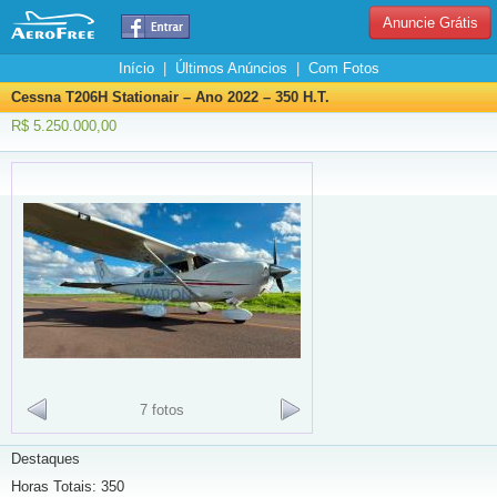
Anuncie Grátis
Início
|
Últimos Anúncios
|
Com Fotos
Cessna T206H Stationair – Ano 2022 – 350 H.T.
R$ 5.250.000,00
7 fotos
Destaques
Horas Totais: 350