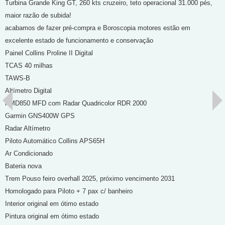
⁠Turbina Grande King GT, 260 kts cruzeiro, teto operacional 31.000 pés,
maior razão de subida!
acabamos de fazer pré-compra e Boroscopia motores estão em
excelente estado de funcionamento e conservação
Painel Collins Proline II Digital
TCAS 40 milhas
TAWS-B
Altímetro Digital
KMD850 MFD com Radar Quadricolor RDR 2000
⁠Garmin GNS400W GPS
⁠Radar Altímetro
⁠Piloto Automático Collins APS65H
⁠Ar Condicionado
⁠Bateria nova
Trem Pouso feiro overhall 2025, próximo vencimento 2031
Homologado para Piloto + 7 pax c/ banheiro
Interior original em ótimo estado
⁠Pintura original em ótimo estado