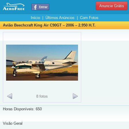
Anuncie Grátis
Início
|
Últimos Anúncios
|
Com Fotos
Avião Beechcraft King Air C90GT – 2006 – 2.950 H.T.
8 fotos
Horas Disponíveis: 650
Visão Geral