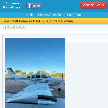
Anuncie Grátis
Início
|
Últimos Anúncios
|
Com Fotos
Beechcraft Bonanza B36TC – Ano 1989 à Venda
R$ 2.500.000,00