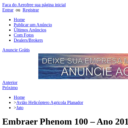
Faça do Aerofree sua página inicial
Entrar
ou
Registrar
Home
Publicar um Anúncio
Últimos Anúncios
Com Fotos
Dealers/Brokers
Anuncie Grátis
Anterior
Próximo
Home
>
Avião Helicóptero Agricola Planador
>
Jato
Embraer Phenom 100 – Ano 2011