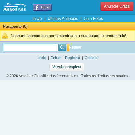
Anuncie Grátis
Início
|
Últimos Anúncios
|
Com Fotos
Parapente (0)
Nenhum anúncio que correspondesse à sua busca foi encontrado!
Refinar
Início
|
Entrar
|
Registrar
|
Contato
Versão completa
© 2026 Aerofree Classificados Aeronáuticos - Todos os direitos reservados.