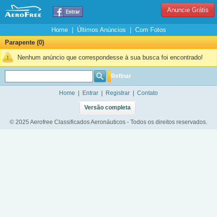
Anuncie Grátis
Home
|
Últimos Anúncios
|
Com Fotos
Parapente (0)
Nenhum anúncio que correspondesse à sua busca foi encontrado!
Refinar
Home
|
Entrar
|
Registrar
|
Contato
Versão completa
© 2025 Aerofree Classificados Aeronáuticos - Todos os direitos reservados.