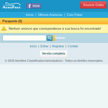
Anuncie Grátis
Início
|
Últimos Anúncios
|
Com Fotos
Parapente (0)
Nenhum anúncio que correspondesse à sua busca foi encontrado!
Refinar
Início
|
Entrar
|
Registrar
|
Contato
Versão completa
© 2026 Aerofree Classificados Aeronáuticos - Todos os direitos reservados.