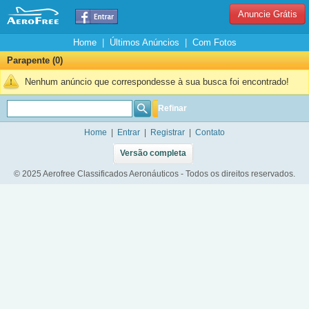
Anuncie Grátis
Home
|
Últimos Anúncios
|
Com Fotos
Parapente (0)
Nenhum anúncio que correspondesse à sua busca foi encontrado!
Refinar
Home
|
Entrar
|
Registrar
|
Contato
Versão completa
© 2025 Aerofree Classificados Aeronáuticos - Todos os direitos reservados.