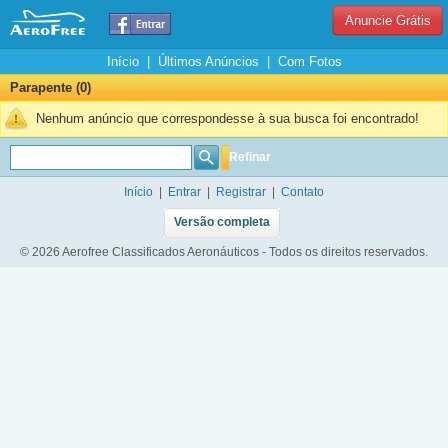
Anuncie Grátis
Início
|
Últimos Anúncios
|
Com Fotos
Parapente (0)
Nenhum anúncio que correspondesse à sua busca foi encontrado!
Refinar
Início
|
Entrar
|
Registrar
|
Contato
Versão completa
© 2026 Aerofree Classificados Aeronáuticos - Todos os direitos reservados.