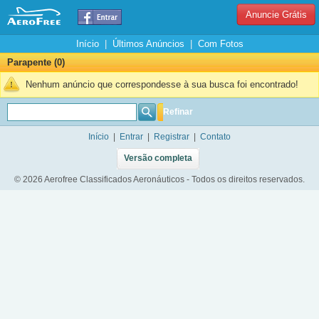
Anuncie Grátis
Início
|
Últimos Anúncios
|
Com Fotos
Parapente (0)
Nenhum anúncio que correspondesse à sua busca foi encontrado!
Refinar
Início
|
Entrar
|
Registrar
|
Contato
Versão completa
© 2026 Aerofree Classificados Aeronáuticos - Todos os direitos reservados.