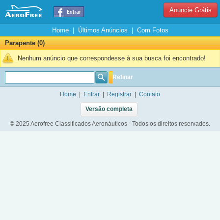
Anuncie Grátis
Home
|
Últimos Anúncios
|
Com Fotos
Parapente (0)
Nenhum anúncio que correspondesse à sua busca foi encontrado!
Refinar
Home
|
Entrar
|
Registrar
|
Contato
Versão completa
© 2025 Aerofree Classificados Aeronáuticos - Todos os direitos reservados.